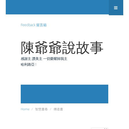
Feedback 留言箱
陳爺爺說故事
感謝主 讚美主 一切榮耀歸我主
哈利路亞 !
Search
Home
智慧書卷
傳道書