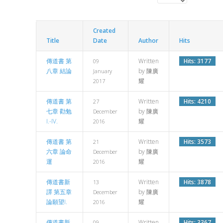
Display #
Created
Title
Date
Author
Hits
傳道書 第
Written
Hits: 3177
09
八章 結論
by 陳廣
January
耀
2017
傳道書 第
Written
Hits: 4210
27
七章 勸勉
by 陳廣
December
I.-IV.
耀
2016
傳道書 第
Written
Hits: 3573
21
六章 論命
by 陳廣
December
運
耀
2016
傳道書新
Written
Hits: 3878
13
譯 第五章
by 陳廣
December
論願望I.
耀
2016
傳道書新
Written
Hits: 3367
09